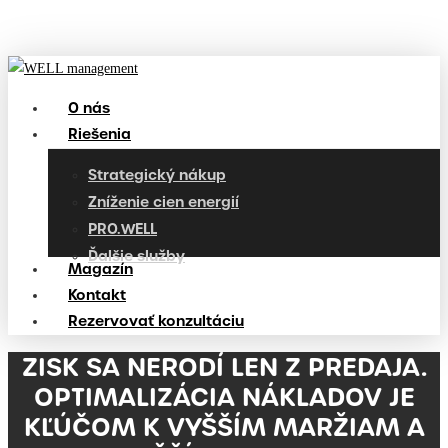
Skip
to
main
content
O nás
Menu
Riešenia
Strategický nákup
Zníženie cien energií
PRO.WELL
Ďalšie služby
Magazín
Kontakt
Rezervovať konzultáciu
ZISK SA NERODÍ LEN Z PREDAJA.
OPTIMALIZÁCIA NÁKLADOV JE
KĽÚČOM K VYŠŠÍM MARŽIAM A